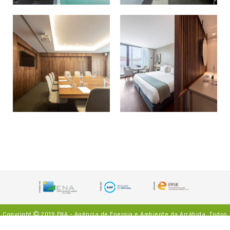
Copyright
2019
ENA - Agência de Energia e Ambiente da Arrábida.
Todos
os direitos reservados
|
Avisos Legais
|